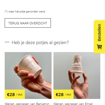
(*) waar het potje gevonden werd.
TERUG NAAR OVERZICHT
Bestellen
Heb je deze potjes al gezien?
€28
€28
/ stuk
/ stuk
Wenen, gekregen van Benjamin
Wenen, gekregen van Emiel