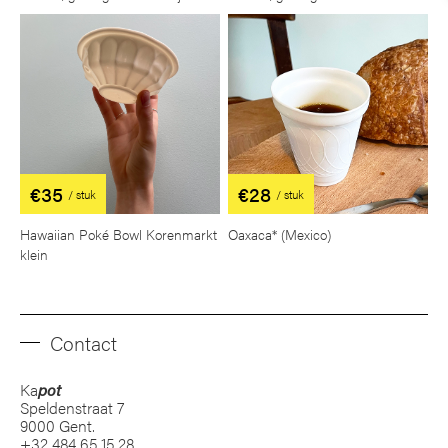
€35
€28
/ stuk
/ stuk
Hawaiian Poké Bowl Korenmarkt
Oaxaca* (Mexico)
klein
Contact
Ka
pot
Speldenstraat 7
9000 Gent.
+32 484 65 15 28