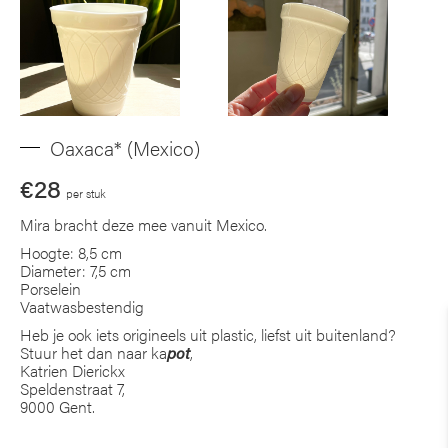
Oaxaca* (Mexico)
€28
per stuk
Mira bracht deze mee vanuit Mexico.
Hoogte: 8,5 cm
Diameter: 7,5 cm
Porselein
Vaatwasbestendig
Heb je ook iets origineels uit plastic, liefst uit buitenland?
Stuur het dan naar ka
pot
,
Katrien Dierickx
Speldenstraat 7,
9000 Gent.