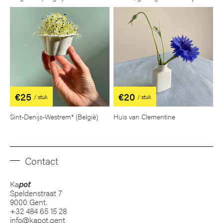
€25
€20
/ stuk
/ stuk
Sint-Denijs-Westrem* (België)
Huis van Clementine
Contact
Ka
pot
Speldenstraat 7
9000 Gent.
+32 484 65 15 28
info@kapot.gent